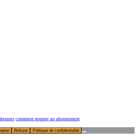
abonner
comment stopper un abonnement
epter
Refuser
Politique de confidentialité