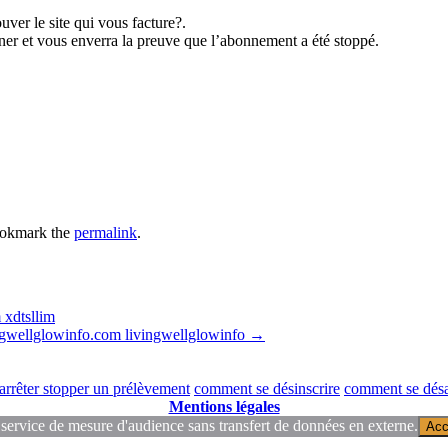
ver le site qui vous facture?.
er et vous enverra la preuve que l’abonnement a été stoppé.
ookmark the
permalink
.
xdtsllim
gwellglowinfo.com livingwellglowinfo
→
rrêter stopper un prélèvement
comment se désinscrire
comment se dés
Mentions légales
 service de mesure d'audience sans transfert de données en externe.
Acc