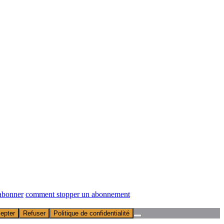
abonner
comment stopper un abonnement
epter
Refuser
Politique de confidentialité